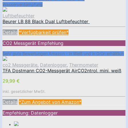
Wasserverdampfung
Luftbefeuchter
Beurer LB 88 Black Dual Luftbefeuchter
Details
*Verfügbarkeit prüfen*
CO2 Messgerät Empfehlung
Sehr gute Bewertungen Amazon - in Weiß und in Grün erhältlich
co2 Messgeräte
,
Datenlogger
,
Thermometer
TFA Dostmann CO2-Messgerät AirCO2ntrol, mini, weiß
29,99 €
inkl. gesetzlicher MwSt.
Details
*Zum Angebot von Amazon*
Empfehlung: Datenlogger