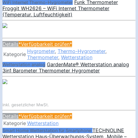
Funk Thermometer
WiFi Internet Thermo-Hygrometer
Froggit WH2626 – WiFi Internet Thermometer
(Temperatur, Luftfeuchtigkeit)
Details
*Verfügbarkeit prüfen*
Hygrometer
,
Thermo-Hygrometer
,
Kategorie
Thermometer
,
Wetterstation
GardenMate® Wetterstation analog
Wetterstation analog
3in1 Barometer Thermometer Hygrometer
inkl. gesetzlicher MwSt.
Details
*Verfügbarkeit prüfen*
Kategorie
Wetterstation
TECHNOLINE
Smart Home Wetterstation für Smartphone
Wetterstation Haus-Überwachungs-System „Mobile –