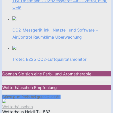
TFA Dostmann CO2-Messgerät AirCO2ntrol, mini,
weiß
CO2-Messgerät inkl. Netzteil und Software –
AirControl Raumklima Überwachung
Trotec BZ25 CO2-Luftqualitätsmonitor
Gönnen Sie sich eine Farb- und Aromatherapie
Wetterhäuschen Empfehlung
Günstig im Preis bei guter Qualtiät!
Wetterhäuschen
Wetterhaus Heidi TU 833