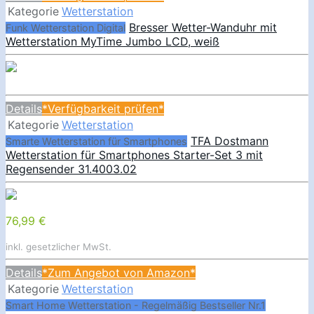
Kategorie
Wetterstation
Bresser Wetter-Wanduhr mit
Funk Wetterstation Digital
Wetterstation MyTime Jumbo LCD, weiß
Details
*Verfügbarkeit prüfen*
Kategorie
Wetterstation
TFA Dostmann
Smarte Wetterstation für Smartphones
Wetterstation für Smartphones Starter-Set 3 mit
Regensender 31.4003.02
76,99 €
inkl. gesetzlicher MwSt.
Details
*Zum Angebot von Amazon*
Kategorie
Wetterstation
Smart Home Wetterstation - Regelmäßig Bestseller Nr.1