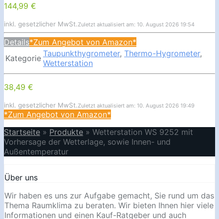
144,99 €
inkl. gesetzlicher MwSt.
Zuletzt aktualisiert am: 10. August 2026 19:54
Details
*Zum Angebot von Amazon*
Taupunkthygrometer
,
Thermo-Hygrometer
,
Kategorie
Wetterstation
38,49 €
inkl. gesetzlicher MwSt.
Zuletzt aktualisiert am: 10. August 2026 19:49
*Zum Angebot von Amazon*
Startseite
»
Produkte
»
Wetterstation WS 9252 mit
Vorhersage der Wetterlage, sowie Innen- und
Außentemperatur
Über uns
Wir haben es uns zur Aufgabe gemacht, Sie rund um das
Thema Raumklima zu beraten. Wir bieten Ihnen hier viele
Informationen und einen Kauf-Ratgeber und auch