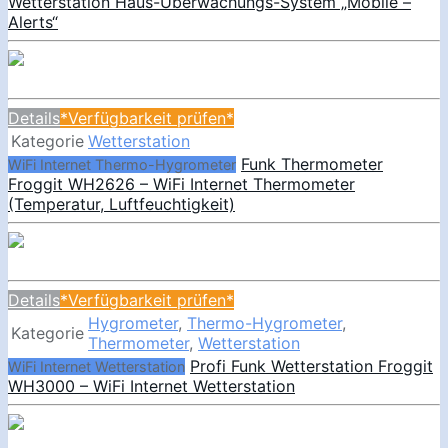
Wetterstation Haus-Überwachungs-System „Mobile –
Alerts“
Details
*Verfügbarkeit prüfen*
Kategorie
Wetterstation
Funk Thermometer
WiFi Internet Thermo-Hygrometer
Froggit WH2626 – WiFi Internet Thermometer
(Temperatur, Luftfeuchtigkeit)
Details
*Verfügbarkeit prüfen*
Hygrometer
,
Thermo-Hygrometer
,
Kategorie
Thermometer
,
Wetterstation
Profi Funk Wetterstation Froggit
WiFi Internet Wetterstation
WH3000 – WiFi Internet Wetterstation