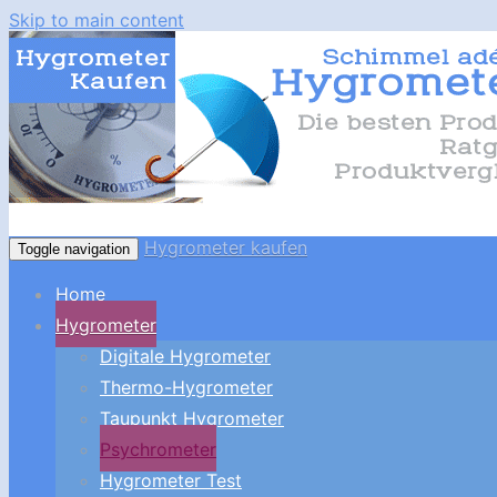
Skip to main content
Hygrometer kaufen
Toggle navigation
Home
Hygrometer
Digitale Hygrometer
Thermo-Hygrometer
Taupunkt Hygrometer
Psychrometer
Hygrometer Test