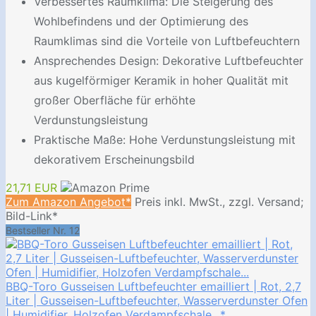
Verbessertes Raumklima: Die Steigerung des
Wohlbefindens und der Optimierung des
Raumklimas sind die Vorteile von Luftbefeuchtern
Ansprechendes Design: Dekorative Luftbefeuchter
aus kugelförmiger Keramik in hoher Qualität mit
großer Oberfläche für erhöhte
Verdunstungsleistung
Praktische Maße: Hohe Verdunstungsleistung mit
dekorativem Erscheinungsbild
21,71 EUR
Zum Amazon Angebot*
Preis inkl. MwSt., zzgl. Versand;
Bild-Link*
Bestseller Nr. 12
BBQ-Toro Gusseisen Luftbefeuchter emailliert | Rot, 2,7
Liter | Gusseisen-Luftbefeuchter, Wasserverdunster Ofen
| Humidifier, Holzofen Verdampfschale...*