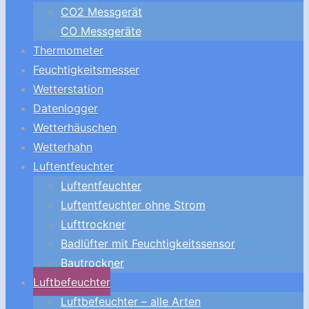
CO2 Messgerät
CO Messgeräte
Thermometer
Feuchtigkeitsmesser
Wetterstation
Datenlogger
Wetterhäuschen
Wetterhahn
Luftentfeuchter
Luftentfeuchter
Luftentfeuchter ohne Strom
Lufttrockner
Badlüfter mit Feuchtigkeitssensor
Bautrockner
Luftbefeuchter
Luftbefeuchter – alle Arten