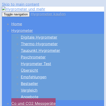
Skip to main content
Hygrometer kaufen
Toggle navigation
Home
Hygrometer
Digitale Hygrometer
Thermo-Hygrometer
Taupunkt Hygrometer
Psychrometer
Hygrometer Test
Übersicht
Empfehlungen
Bestseller
Vergleich
Angebote
Co und CO2 Messgeräte