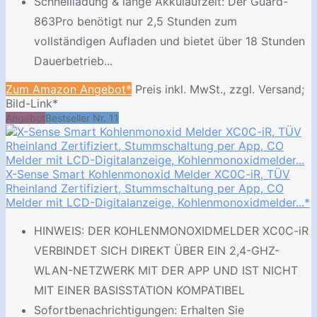
Schnellladung & lange Akkulaufzeit: Der Guard-
863Pro benötigt nur 2,5 Stunden zum
vollständigen Aufladen und bietet über 18 Stunden
Dauerbetrieb...
Zum Amazon Angebot*
Preis inkl. MwSt., zzgl. Versand;
Bild-Link*
Angebot
Bestseller Nr. 11
X-Sense Smart Kohlenmonoxid Melder XC0C-iR, TÜV
Rheinland Zertifiziert, Stummschaltung per App, CO
Melder mit LCD-Digitalanzeige, Kohlenmonoxidmelder...*
HINWEIS: DER KOHLENMONOXIDMELDER XC0C-iR
VERBINDET SICH DIREKT ÜBER EIN 2,4-GHZ-
WLAN-NETZWERK MIT DER APP UND IST NICHT
MIT EINER BASISSTATION KOMPATIBEL
Sofortbenachrichtigungen: Erhalten Sie