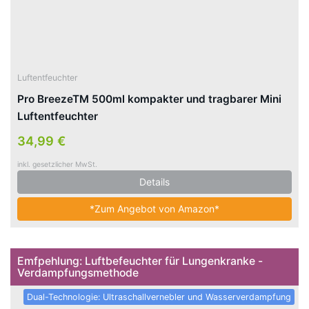
Luftentfeuchter
Pro BreezeTM 500ml kompakter und tragbarer Mini
Luftentfeuchter
34,99 €
inkl. gesetzlicher MwSt.
Details
*Zum Angebot von Amazon*
Emfpehlung: Luftbefeuchter für Lungenkranke -
Verdampfungsmethode
Dual-Technologie: Ultraschallvernebler und Wasserverdampfung