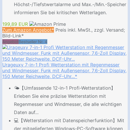
Höchst-/Tiefstwertalarme und Max.-/Min.-Speicher
informieren Sie bei kritischen Wetterlagen.
199,89 EUR
Zum Amazon Angebot*
Preis inkl. MwSt., zzgl. Versand;
Bild-Link*
Angebot
Bestseller Nr. 4
Urageuxy 7-in-1 Profi Wetterstation mit Regenmesser
und Windmesser, Funk mit Außensensor, 7,6-Zoll Display,
150 Meter Reichweite, DCF-Uhr...*
🌤️【Umfassende 12-in-1 Profi-Wetterstation】
Erleben Sie eine präzise Wetterstation mit
Regenmesser und Windmesser, die alle wichtigen
Daten auf...
💻︎【Wetterstation mit Datenspeicherfunktion】Mit
der mitgelieferten Windows-PC-Software können