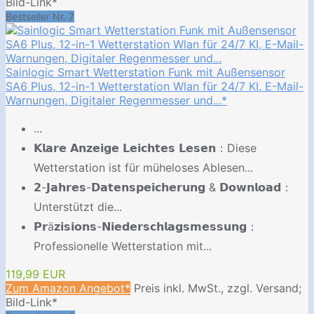
Bild-Link*
Bestseller Nr. 7
Sainlogic Smart Wetterstation Funk mit Außensensor
SA6 Plus, 12-in-1 Wetterstation Wlan für 24/7 KI, E-Mail-
Warnungen, Digitaler Regenmesser und...*
...
𝗞𝗹𝗮𝗿𝗲 𝗔𝗻𝘇𝗲𝗶𝗴𝗲 𝗟𝗲𝗶𝗰𝗵𝘁𝗲𝘀 𝗟𝗲𝘀𝗲𝗻：Diese
Wetterstation ist für müheloses Ablesen...
𝟮-𝗝𝗮𝗵𝗿𝗲𝘀-𝗗𝗮𝘁𝗲𝗻𝘀𝗽𝗲𝗶𝗰𝗵𝗲𝗿𝘂𝗻𝗴 & 𝗗𝗼𝘄𝗻𝗹𝗼𝗮𝗱：
Unterstützt die...
𝗣𝗿ä𝘇𝗶𝘀𝗶𝗼𝗻𝘀-𝗡𝗶𝗲𝗱𝗲𝗿𝘀𝗰𝗵𝗹𝗮𝗴𝘀𝗺𝗲𝘀𝘀𝘂𝗻𝗴：
Professionelle Wetterstation mit...
119,99 EUR
Zum Amazon Angebot*
Preis inkl. MwSt., zzgl. Versand;
Bild-Link*