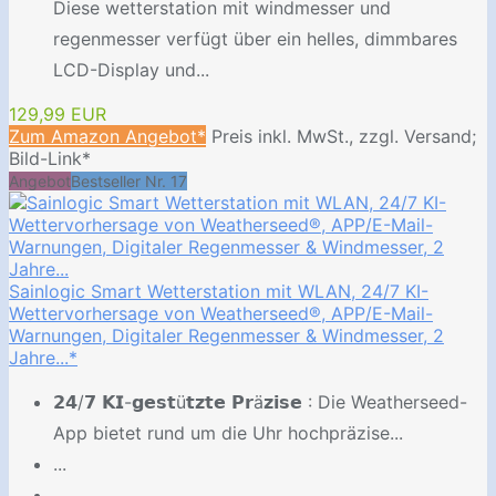
Diese wetterstation mit windmesser und
regenmesser verfügt über ein helles, dimmbares
LCD-Display und...
129,99 EUR
Zum Amazon Angebot*
Preis inkl. MwSt., zzgl. Versand;
Bild-Link*
Angebot
Bestseller Nr. 17
Sainlogic Smart Wetterstation mit WLAN, 24/7 KI-
Wettervorhersage von Weatherseed®, APP/E-Mail-
Warnungen, Digitaler Regenmesser & Windmesser, 2
Jahre...*
𝟮𝟰/𝟳 𝗞𝗜-𝗴𝗲𝘀𝘁ü𝘁𝘇𝘁𝗲 𝗣𝗿ä𝘇𝗶𝘀𝗲 : Die Weatherseed-
App bietet rund um die Uhr hochpräzise...
...
...