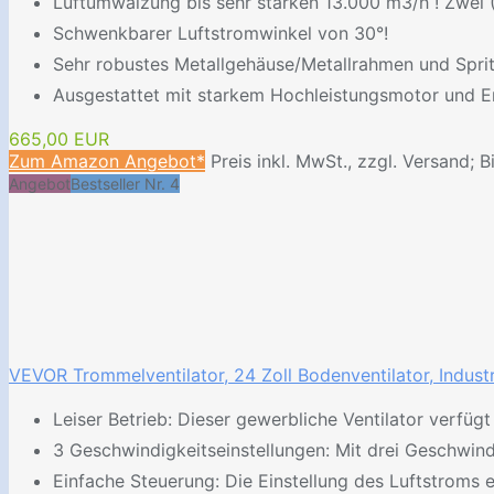
Luftumwälzung bis sehr starken 13.000 m3/h ! Zwei 
Schwenkbarer Luftstromwinkel von 30°!
Sehr robustes Metallgehäuse/Metallrahmen und Spri
Ausgestattet mit starkem Hochleistungsmotor und E
665,00 EUR
Zum Amazon Angebot*
Preis inkl. MwSt., zzgl. Versand; B
Angebot
Bestseller Nr. 4
VEVOR Trommelventilator, 24 Zoll Bodenventilator, Industr
Leiser Betrieb: Dieser gewerbliche Ventilator verfüg
3 Geschwindigkeitseinstellungen: Mit drei Geschwind
Einfache Steuerung: Die Einstellung des Luftstroms 