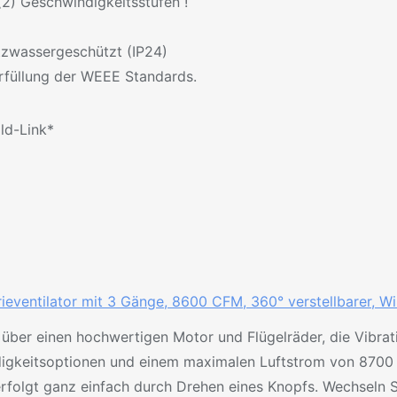
(2) Geschwindigkeitsstufen !
tzwassergeschützt (IP24)
rfüllung der WEEE Standards.
ild-Link*
ieventilator mit 3 Gänge, 8600 CFM, 360° verstellbarer, Win
t über einen hochwertigen Motor und Flügelräder, die Vibra
igkeitsoptionen und einem maximalen Luftstrom von 8700 CF
erfolgt ganz einfach durch Drehen eines Knopfs. Wechseln 