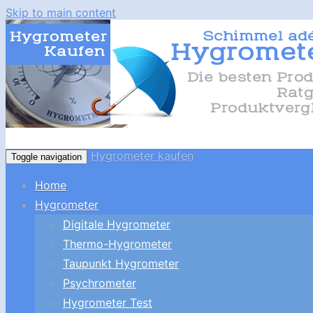
Skip to main content
Hygrometer kaufen
Toggle navigation
Home
Hygrometer
Digitale Hygrometer
Thermo-Hygrometer
Taupunkt Hygrometer
Psychrometer
Hygrometer Test