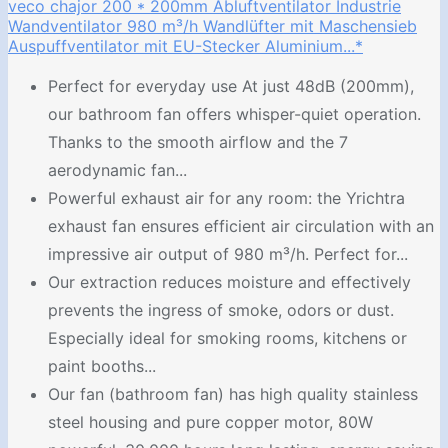
veco chajor 200 * 200mm Abluftventilator Industrie
Wandventilator 980 m³/h Wandlüfter mit Maschensieb
Auspuffventilator mit EU-Stecker Aluminium...*
Perfect for everyday use At just 48dB (200mm),
our bathroom fan offers whisper-quiet operation.
Thanks to the smooth airflow and the 7
aerodynamic fan...
Powerful exhaust air for any room: the Yrichtra
exhaust fan ensures efficient air circulation with an
impressive air output of 980 m³/h. Perfect for...
Our extraction reduces moisture and effectively
prevents the ingress of smoke, odors or dust.
Especially ideal for smoking rooms, kitchens or
paint booths...
Our fan (bathroom fan) has high quality stainless
steel housing and pure copper motor, 80W