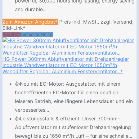
powerful, 30,000 hours long lasting, energy saving
and durable...
Zum Amazon Angebot*
Preis inkl. MwSt., zzgl. Versand;
Bild-Link*
Angebot
Bestseller Nr. 18
HG Power 300mm Abluftventilator mit Drehzahlregler
Industrie Wandventilator mit EC Motor 1650m³/h
Wandlüfter Regelbar Aluminium Fensterventilator...*
👍Neu mit EC-Motor: Ausgestattet mit einem
hocheffizienten EC-Motor für einen deutlich
leiseren Betrieb, eine längere Lebensdauer und ein
verbessertes...
👍Leistungsstark & effizient: Unser 300-mm-
Abluftventilator mit stufenloser Drehzahlregelung
bewegt bis zu 1650 m³/h Luft – für eine schnelle...