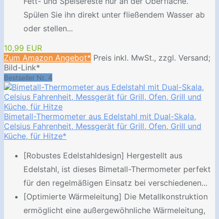
Fett- und Speisereste nur an der Oberfläche.
Spülen Sie ihn direkt unter fließendem Wasser ab
oder stellen...
10,99 EUR
Zum Amazon Angebot*
Preis inkl. MwSt., zzgl. Versand;
Bild-Link*
Bestseller Nr. 4
Bimetall-Thermometer aus Edelstahl mit Dual-Skala,
Celsius Fahrenheit, Messgerät für Grill, Ofen, Grill und
Küche, für Hitze*
[Robustes Edelstahldesign] Hergestellt aus
Edelstahl, ist dieses Bimetall-Thermometer perfekt
für den regelmäßigen Einsatz bei verschiedenen...
[Optimierte Wärmeleitung] Die Metallkonstruktion
ermöglicht eine außergewöhnliche Wärmeleitung,