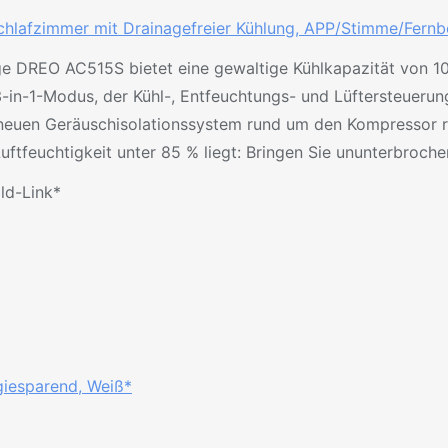
hlafzimmer mit Drainagefreier Kühlung, APP/Stimme/Fernbed
age DREO AC515S bietet eine gewaltige Kühlkapazität von 1
in-1-Modus, der Kühl-, Entfeuchtungs- und Lüftersteuerung 
neuen Geräuschisolationssystem rund um den Kompressor re
uftfeuchtigkeit unter 85 % liegt: Bringen Sie ununterbrochen
ild-Link*
rgiesparend, Weiß*