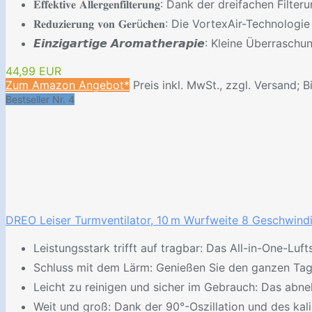
𝐄𝐟𝐟𝐞𝐤𝐭𝐢𝐯𝐞 𝐀𝐥𝐥𝐞𝐫𝐠𝐞𝐧𝐟𝐢𝐥𝐭𝐞𝐫𝐮𝐧𝐠: Dank der dreifach
𝐑𝐞𝐝𝐮𝐳𝐢𝐞𝐫𝐮𝐧𝐠 𝐯𝐨𝐧 𝐆𝐞𝐫ü𝐜𝐡𝐞𝐧: Die VortexAir-Tec
𝙀𝙞𝙣𝙯𝙞𝙜𝙖𝙧𝙩𝙞𝙜𝙚 𝘼𝙧𝙤𝙢𝙖𝙩𝙝𝙚𝙧𝙖𝙥𝙞𝙚: Kleine Überr
44,99 EUR
Zum Amazon Angebot*
Preis inkl. MwSt., zzgl. Versand; B
Bestseller Nr. 4
DREO Leiser Turmventilator, 10 m Wurfweite 8 Geschwindigs
Leistungsstark trifft auf tragbar: Das All-in-One-Lu
Schluss mit dem Lärm: Genießen Sie den ganzen Tag 
Leicht zu reinigen und sicher im Gebrauch: Das abneh
Weit und groß: Dank der 90°-Oszillation und des kali