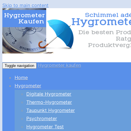
Skip to main content
Hygrometer kaufen
Toggle navigation
Home
Hygrometer
Digitale Hygrometer
Thermo-Hygrometer
Taupunkt Hygrometer
Psychrometer
Hygrometer Test