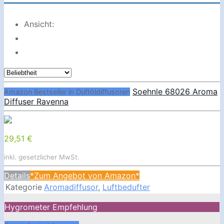
Ansicht:
Soehnle 68026 Aroma
Amazon Bestseller in Duftöldiffusoren
Diffuser Ravenna
29,51 €
inkl. gesetzlicher MwSt.
Details
*Zum Angebot von Amazon*
Kategorie
Aromadiffusor
,
Luftbedufter
Hygrometer Empfehlung