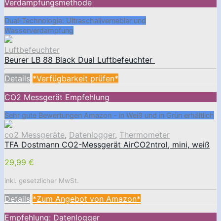
Verdampfungsmethode
Dual-Technologie: Ultraschallvernebler und
Wasserverdampfung
Luftbefeuchter
Beurer LB 88 Black Dual Luftbefeuchter
Details
*Verfügbarkeit prüfen*
CO2 Messgerät Empfehlung
Sehr gute Bewertungen Amazon - in Weiß und in Grün erhältlich
co2 Messgeräte
,
Datenlogger
,
Thermometer
TFA Dostmann CO2-Messgerät AirCO2ntrol, mini, weiß
29,99 €
inkl. gesetzlicher MwSt.
Details
*Zum Angebot von Amazon*
Empfehlung: Datenlogger