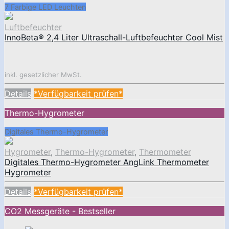
7 Farbige LED Leuchten
Luftbefeuchter
InnoBeta® 2,4 Liter Ultraschall-Luftbefeuchter Cool Mist
inkl. gesetzlicher MwSt.
Details
*Verfügbarkeit prüfen*
Thermo-Hygrometer
Digitales Thermo-Hygrometer
Hygrometer
,
Thermo-Hygrometer
,
Thermometer
Digitales Thermo-Hygrometer AngLink Thermometer
Hygrometer
Details
*Verfügbarkeit prüfen*
CO2 Messgeräte - Bestseller