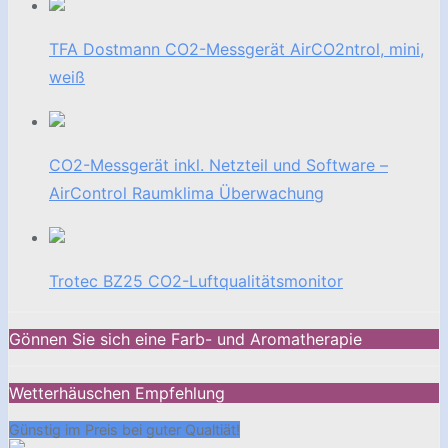
TFA Dostmann CO2-Messgerät AirCO2ntrol, mini,
weiß
CO2-Messgerät inkl. Netzteil und Software –
AirControl Raumklima Überwachung
Trotec BZ25 CO2-Luftqualitätsmonitor
Gönnen Sie sich eine Farb- und Aromatherapie
Wetterhäuschen Empfehlung
Günstig im Preis bei guter Qualtiät!