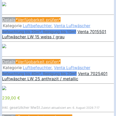
Details
*Verfügbarkeit prüfen*
Kategorie
Luftbefeuchter
,
Venta Luftwäscher
Venta 7015501
Befeuchtung bis 20m², Reinigung bis 10m²
Luftwäscher LW 15 weiss / grau
Details
*Verfügbarkeit prüfen*
Kategorie
Luftbefeuchter
,
Venta Luftwäscher
Venta 7025401
Befeuchtung bis 40m², Reinigung bis 20m²
Luftwäscher LW 25 anthrazit / metallic
239,00 €
inkl. gesetzlicher MwSt.
Zuletzt aktualisiert am: 6. August 2026 7:17