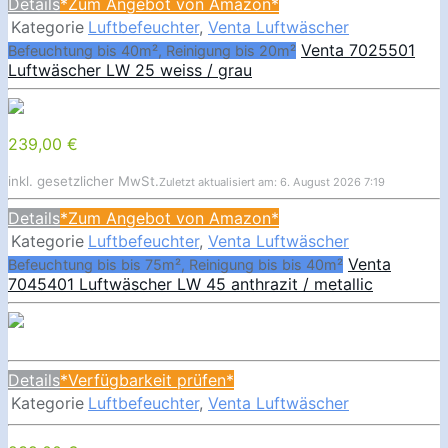
Details
*Zum Angebot von Amazon*
Kategorie
Luftbefeuchter
,
Venta Luftwäscher
Venta 7025501
Befeuchtung bis 40m², Reinigung bis 20m²
Luftwäscher LW 25 weiss / grau
239,00 €
inkl. gesetzlicher MwSt.
Zuletzt aktualisiert am: 6. August 2026 7:19
Details
*Zum Angebot von Amazon*
Kategorie
Luftbefeuchter
,
Venta Luftwäscher
Venta
Befeuchtung bis bis 75m², Reinigung bis bis 40m²
7045401 Luftwäscher LW 45 anthrazit / metallic
Details
*Verfügbarkeit prüfen*
Kategorie
Luftbefeuchter
,
Venta Luftwäscher